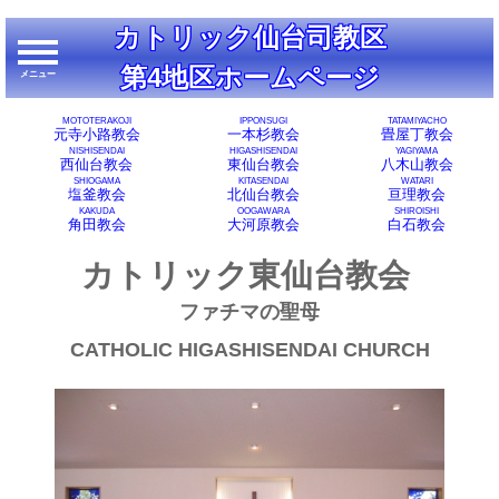
カトリック仙台司教区
第4地区ホームページ
メニュー
メニュー
MOTOTERAKOJI
IPPONSUGI
TATAMIYACHO
元寺小路教会
一本杉教会
畳屋丁教会
NISHISENDAI
HIGASHISENDAI
YAGIYAMA
西仙台教会
東仙台教会
八木山教会
SHIOGAMA
KITASENDAI
WATARI
塩釜教会
北仙台教会
亘理教会
KAKUDA
OOGAWARA
SHIROISHI
角田教会
大河原教会
白石教会
カトリック東仙台教会
ファチマの聖母
CATHOLIC HIGASHISENDAI CHURCH