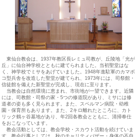
東仙台教会は、1937年教区長レミュ司教が、丘陵地「光が
丘」に仙台神学校とともに建てられました。当初聖堂はな
く、神学校でミサをあげていました。1948年進駐軍のカマボ
コ型兵舎を改造した聖堂が建てられ、1973年には、司祭館・
信徒館を備えた新聖堂が完成し、現在に至ります。
当教会は自然環境に恵まれ、市街地が一望できます。近隣
には、司教館・司祭の家・5つの修道院があり、ミサには修
道者の姿も多く見られます。また、スペルマン病院・幼稚
園・保育所もあります。また、2キロ離れたところに、カト
リック鶴ヶ谷墓地があり、年2回各教会とともに、清掃奉仕
をおこなっています。
教会活動としては、教会学校・スカウト活動を続けていま
す。教会行事としては、秋のチャリティバザー・身体の不自