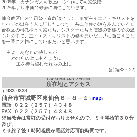
2009年 カナンガ大司教区(コンゴ)にて司祭叙階
2025年より東仙台教会に居住しています。
仙台教区に来て司祭・宣教師として、まず主イエス・キリストを
すべての出会う人に証したいです。共に信仰の道を歩んでいる仙
台教区の司教様と司祭たち、シスターたちと信徒の皆様の心の温
もりの中で、主イエス・キリストの姿を見いだし共に過ごすこと
を一番に大切にしていきたいと思います。
主よ あなたの慈しみが、
われらの上にあるように
主を待ち望むわれらの上に
(詩編33・22)
LOCATION AND ACCESS
所在地とアクセス
〒983-0833
仙台市宮城野区東仙台６－８－１
map
(
)
電話
０２２（２５７）４３４８
FAX
０２２（２５７）４３４８
※当教会は常駐の受付がおりませんので、ミサ開始前３０分
及び、
ミサ終了後１時間程度が電話対応可能時間です。