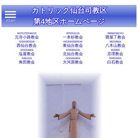
カトリック仙台司教区
第4地区ホームページ
メニュー
メニュー
MOTOTERAKOJI
IPPONSUGI
TATAMIYACHO
元寺小路教会
一本杉教会
畳屋丁教会
NISHISENDAI
HIGASHISENDAI
YAGIYAMA
西仙台教会
東仙台教会
八木山教会
SHIOGAMA
KITASENDAI
WATARI
塩釜教会
北仙台教会
亘理教会
KAKUDA
OOGAWARA
SHIROISHI
角田教会
大河原教会
白石教会