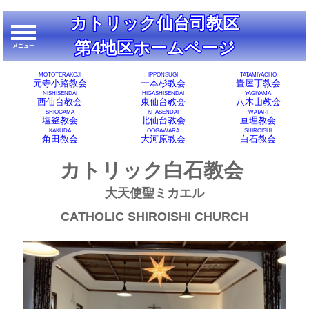
カトリック仙台司教区
第4地区ホームページ
メニュー
メニュー
MOTOTERAKOJI
IPPONSUGI
TATAMIYACHO
元寺小路教会
一本杉教会
畳屋丁教会
NISHISENDAI
HIGASHISENDAI
YAGIYAMA
西仙台教会
東仙台教会
八木山教会
SHIOGAMA
KITASENDAI
WATARI
塩釜教会
北仙台教会
亘理教会
KAKUDA
OOGAWARA
SHIROISHI
角田教会
大河原教会
白石教会
カトリック白石教会
大天使聖ミカエル
CATHOLIC SHIROISHI CHURCH