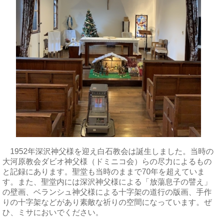
1952年深沢神父様を迎え白石教会は誕生しました。当時の
大河原教会ダビオ神父様（ドミニコ会）らの尽力によるもの
と記録にあります。聖堂も当時のままで70年を超えていま
す。また、聖堂内には深沢神父様による「放蕩息子の譬え」
の壁画、ベランシュ神父様による十字架の道行の版画、手作
りの十字架などがあり素敵な祈りの空間になっています。ぜ
ひ、ミサにおいでください。