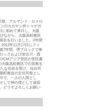
司祭、アルマンド・ロメロ
リピンのカガヤン州トゥゲガ
1日に初めて来日し、大阪
学びながら、大阪高松教区
統合を行いました。2年間
012年11月17日にフィ
後7年間、堺ブロックで奉
ロックおよび加古川・西
ICMアジア管区の管区書
の大阪高松教区での宣教を
に新たな任命を受け、仙台司
屋町教会の主任司祭とし
中で、一人の人間とし
そして神の僕として成長
。どうぞよろしくお願い