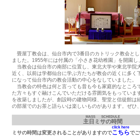
畳屋丁教会は、仙台市内で3番目のカトリック教会として
ました。1955年には付属の「小さき花幼稚園」を開園
当教会は仙台市の南部に位置し、東北大学や東北学院
近く、以前は学都仙台に学ぶ方たちが教会の近くに多く
になって仙台市内の教会活動の中心をなしていました。
当教会の特色は何と言っても昔も今も家庭的なところ
た方々もすぐ融けこんでいただける雰囲気をもっていま
を改築しましたが、創設時の建物同様、聖堂と信徒館は
の部屋でのお茶と語らいは楽しいものがあります。ぜひ
MASS SCHEDULE
主日ミサの時間
click here
こちら
ミサの時間は変更されることがありますので
でご