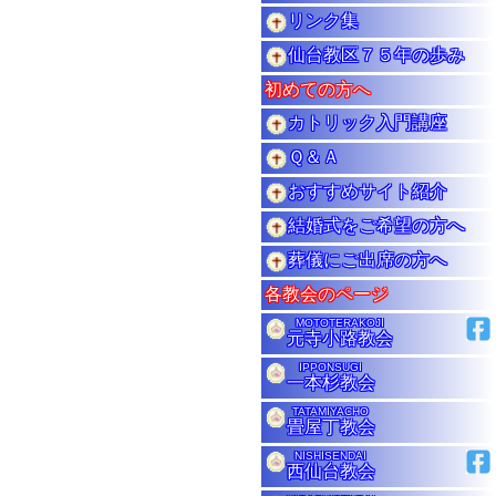
リンク集
仙台教区７５年の歩み
初めての方へ
カトリック入門講座
Ｑ＆Ａ
おすすめサイト紹介
結婚式をご希望の方へ
葬儀にご出席の方へ
各教会のページ
MOTOTERAKOJI
元寺小路教会
IPPONSUGI
一本杉教会
TATAMIYACHO
畳屋丁教会
NISHISENDAI
西仙台教会