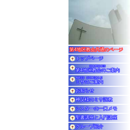
第4地区教会共通のページ
トップページ
CHURCHES
第4地区教会のご案内
MASS SCHEDULE
ミサのご案内
お知らせ
神父様のミサ説教
シスターの一口メモ
聖書講座と入門講座
グループ紹介