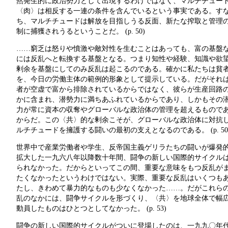
然発生的に政治勢力として出現するわけではなく、マルチチュー
〈肉〉は相反する一連の条件を含んでいるという事実である。す
ち、マルチチュードは解放を目指しうる反面、新たな搾取と管理
制に捕獲されうるということだ。 (p. 50)
……窮乏は怒りや憤激や敵対性を生むことはあっても、富の基盤
には反乱へと転換する基盤となる。つまり知性や経験、知識や欲
剰余を基盤にしてのみ反乱は起こるのである。確かに私たちは貧
を、今日の労働主体の範例的形象として提示している。だがそれ
者が空虚で富から排除されているからではなく、彼らが生産回路
かに含まれ、潜勢力に満ちあふれているからであり、しかもその
力が常に資本の収奪やグローバルな政治体の管理を超えるもので
からだ。この〈共〉的な剰余こそが、グローバルな政治体に対抗
ルチチュードを擁護する闘いの最初の支えとなるのである。 (p. 50
世界中で産業労働者や学生、反帝国主義ゲリラたちの闘いが爆発
拡大した一九六八年以降数十年間、闘争の新しい国際的サイクル
られなかった。だからといってこの間、重要な意味をもつ反乱が
たくなかったというわけではない。実際、重要な反乱はいくつも
たし、きわめて暴力的なものも少なくなかった……。だがこれら
乱のなかには、闘争サイクルを形づくり、〈共〉を地球全体で幅
動員したものはひとつとしてなかった。 (p. 53)
闘争の新しい国際的サイクルがついに登場したのは、一九九〇年