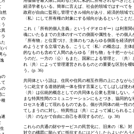
え方
用価値を最大限に高めるために私的に所有されるべきだと
女
経済学者もいる。簡単に言えば、社会的領域ではすべてを
自然
政府が自由に監視し管理できル傾向があり、経済的領域で
ィの
〈私〉にして所有権の対象にする傾向があるということだ。(p.
まう
これ（「所有的個人主義」というイデオロギー）は利害関
は異
魂にいたるまでの主体のすべての側面や属性を、その個人
トラ
「所有物」と位置づけ、主体のもつあらゆる側面を経済的
れた
めようとする立場である。こうして〈私〉の概念は、主体
(パ
的なものも含めて人間のあらゆる「持ち物」を十把一から
男ら
うのだ。一方の〈公〉もまた、国家による管理と、〈共〉
的逸
れ〈共〉によって管理運営されるものとの重要な区別を曖
う。(p. 36)
為の
共同体という語は、住民や住民の相互作用の上にさながら
して
うに屹立する道徳的統一体を指す言葉としてしばしば使わ
もの
〈共〉は伝統的概念としての共同体も公衆も意味しない。
間に
まな特異性間のコミュニケーションにもとづき、協同的な
一種
ロセスを通じて現れるものである。個が共同体の統一性の
てしまうのに対し、特異性は〈共〉によって減じられるこ
為遂
〈共〉のなかで自由に自己を表現するのだ。 (p. 38)
な
これらの共通の財やサービスの民営化に、旧来の〈私〉対
常生
対立の構図に陥らずに抵抗するにはどうしたらよいだろう