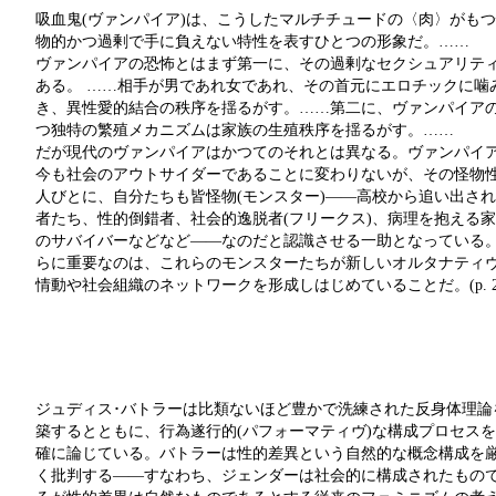
吸血鬼(ヴァンパイア)は、こうしたマルチチュードの〈肉〉がも
物的かつ過剰で手に負えない特性を表すひとつの形象だ。……
ヴァンパイアの恐怖とはまず第一に、その過剰なセクシュアリテ
ある。 ……相手が男であれ女であれ、その首元にエロチックに噛
き、異性愛的結合の秩序を揺るがす。……第二に、ヴァンパイア
つ独特の繁殖メカニズムは家族の生殖秩序を揺るがす。……
だが現代のヴァンパイアはかつてのそれとは異なる。ヴァンパイ
今も社会のアウトサイダーであることに変わりないが、その怪物
人びとに、自分たちも皆怪物(モンスター)――高校から追い出さ
者たち、性的倒錯者、社会的逸脱者(フリークス)、病理を抱える
のサバイバーなどなど――なのだと認識させる一助となっている
らに重要なのは、これらのモンスターたちが新しいオルタナティ
情動や社会組織のネットワークを形成しはじめていることだ。(p. 2
ジュディス･バトラーは比類ないほど豊かで洗練された反身体理論
築するとともに、行為遂行的(パフォーマティヴ)な構成プロセス
確に論じている。バトラーは性的差異という自然的な概念構成を
く批判する――すなわち、ジェンダーは社会的に構成されたもの