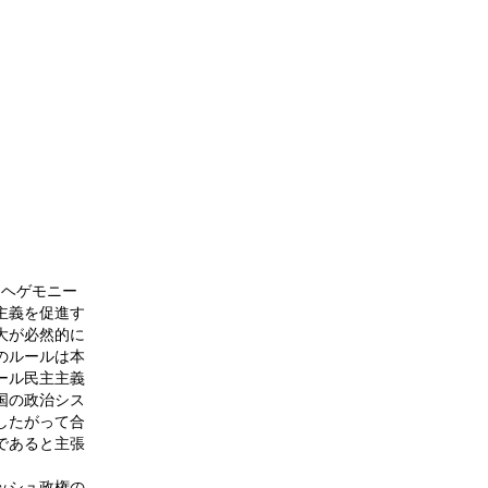
･ヘゲモニー
主義を促進す
大が必然的に
のルールは本
ール民主主義
国の政治シス
したがって合
であると主張
ッシュ政権の