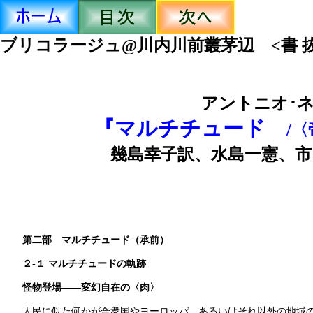
ブリコラージュ@川内川前叢茅辺
<書
アントニオ･
『マルチチュード
/
幾島幸子訳、水島一憲、市田
第二部 マルチチュード（承前）
２-１
マルチチュードの軌跡
怪物登場――変幻自在の〈肉〉
人民に似た何かが合衆国やヨーロッパ、あるいはそれ以外の地域