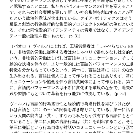
活でのパフォーマンスを通じて不断に生産と再生産を繰り返して
と認識することには、私たちがパフォーマンスの仕方を変えるこ
で、それらの社会実態を覆して新しい社会形態を創出することが
だという政治的意味が含まれている。クイア･ポリティクスはそう
反逆と創造の行為遂行的な集団的プロジェクトの格好の例だとい
る。それは同性愛的アイデンティティの肯定ではなく、アイデン
ティ一般の論理を覆すものだ。 (p. 31)
（パオロ･）ヴィルノによれば、工場労働者は「しゃべらない」の
し、非物質的労働に従事する者はおしゃべりで群れをなし社交的
いう。非物質的労働はしばしば言語やコミュニケーション、そし
動的な技術を伴うが、より一般的には言語的パフォーマンスの主
特徴を分かちもっているという。第一に、言語は常に〈共〉のな
生み出される。言語は個人によって作られることはありえず、常
ミュニケーションや協働を伴う言語共同体によって作られる。第
に、言語的パフォーマンスは不断に変化する環境のなかで、過去
践や習慣にもとづいて革新を行う能力に依拠している。 (p. 32)
ヴィルノは言語的行為遂行性と経済的行為遂行性を結びつけたが
れは言語と〈共〉の三つの関係を浮き彫りにしている。第一に話
いう人間の能力は〈共〉、すなわち私たちが共有する言語にもと
ていること。第二に人間の言語行為は〈共〉を創出すること。そ
第三に発話という行為自体が対話やコミュニケーションという形