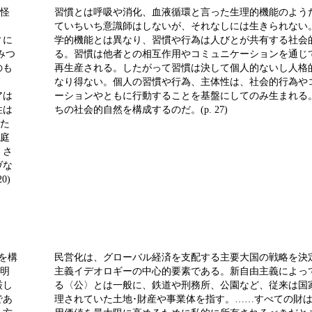
つ怪
習慣とは呼吸や消化、血液循環と言った生理的機能のよう
ていちいち意識師はしないが、それなしには生きられない
ィに
学的機能とは異なり、習慣や行為は人びとが共有する社会
みつ
る。習慣は他者との相互作用やコミュニケーションを通じ
のも
再生産される。したがって習慣は決して個人的ないし人格
なり得ない。個人の習慣や行為、主体性は、社会的行為や
アは
ーションやともに行動することを基盤にしてのみ生まれる
性は
ちの社会的自然を構成するのだ。(p. 27)
れた
家庭
。さ
ヴな
0)
を構
民営化は、グローバル経済を支配する主要大国の戦略を決
を明
主義イデオロギーの中心的要素である。新自由主義によっ
厳し
る〈公〉とは一般に、鉄道や刑務所、公園など、従来は国
であ
理されていた土地･財産や事業体を指す。……すべての財