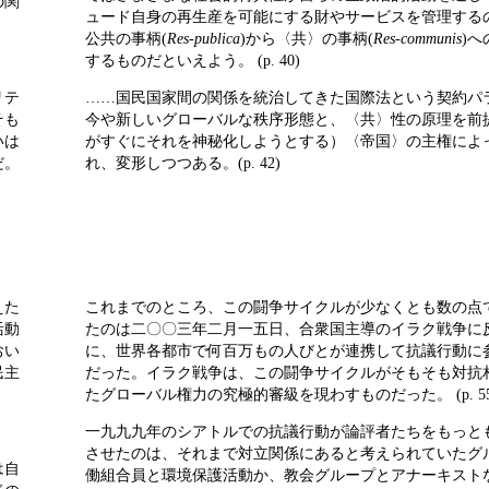
の関
ュード自身の再生産を可能にする財やサービスを管理する
公共の事柄(
Res-publica
)から〈共〉の事柄(
Res-communis
)
するものだといえよう。 (p. 40)
リテ
……国民国家間の関係を統治してきた国際法という契約パ
そも
今や新しいグローバルな秩序形態と、〈共〉性の原理を前
いは
がすぐにそれを神秘化しようとする）〈帝国〉の主権によ
だ。
れ、変形しつつある。(p. 42)
えた
これまでのところ、この闘争サイクルが少なくとも数の点
活動
たのは二〇〇三年二月一五日、合衆国主導のイラク戦争に
おい
に、世界各都市で何百万もの人びとが連携して抗議行動に
民主
だった。イラク戦争は、この闘争サイクルがそもそも対抗
たグローバル権力の究極的審級を現わすものだった。 (p. 55
一九九九年のシアトルでの抗議行動が論評者たちをもっと
させたのは、それまで対立関係にあると考えられていたグ
は自
働組合員と環境保護活動か、教会グループとアナーキスト