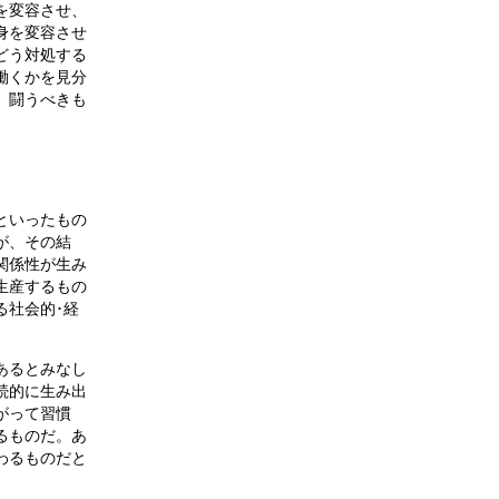
を変容させ、
身を変容させ
どう対処する
働くかを見分
、闘うべきも
といったもの
が、その結
関係性が生み
生産するもの
る社会的･経
あるとみなし
続的に生み出
がって習慣
るものだ。あ
わるものだと