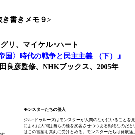
 抜き書きメモ９>
ネグリ、マイケル･ハート
』
〈帝国〉時代の戦争と民主主義
（下）
良彦監修、NHKブックス、2005年
-------------------------------------------------------
モンスターたちの侵入
ジル･ドゥルーズはモンスターが人間のなかにいることを
によれば人間は自らの種を変容させつつある動物なのだと
はこの言葉を真剣に受けとめる。モンスターたちは発展途
の社