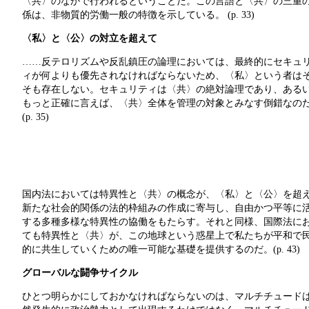
〈共〉のなかで行われるということだ。この言語と〈共〉の三重
係は、非物質的労働一般の特徴を示している。 (p. 33)
〈私〉と〈公〉の対立を超えて
……反テロリズムや反乱鎮圧の論理においては、最終的にセキュ
ィが何よりも優先されなければならないため、〈私〉という者は
そも存在しない。セキュリティは〈共〉の絶対論理であり、ある
もっと正確に言えば、〈共〉全体を管理の対象とみなす倒錯なの
(p. 35)
国内法においては特異性と〈共〉の概念が、〈私〉と〈公〉を超
新たな社会的関係の法的枠組みの作成に寄与し、自由かつ平等に
する多種多様な特異性の協働をもたらす。それと同様、国際法に
ても特異性と〈共〉が、この地球という惑星上で私たちが平和で
的に共生していくための唯一可能な基礎を提供するのだ。(p. 43)
グローバルな闘争サイクル
ひとつ明らかにしておかなければならないのは、マルチチュード