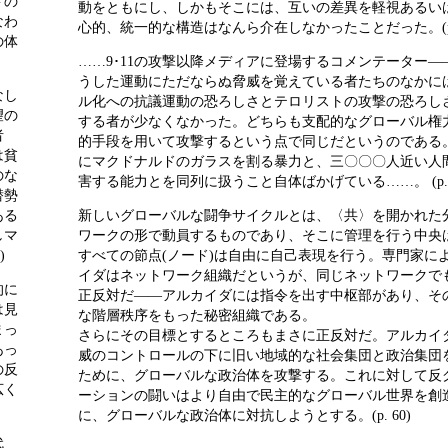
ドの
動をともにし、しかもそこには、互いの差異を軽視あるい
なわ
心的、統一的な構造はなんら介在しなかったことだった。(p. 
の体
……9･11の攻撃以降メディアに登場するコメンテーター―
うした運動にただならぬ脅威を覚えている者たちのなかに
なし
ル化への抗議運動の恐ろしさとテロリストの攻撃の恐ろし
望の
する者が少なくなかった。どちらも支配的なグローバル権
者
的手段を用いて攻撃するという点で同じだというのである
は貧
にマクドナルドのガラスを割る暴力と、三〇〇〇人近い人
のな
害する能力とを同列に扱うこと自体ばかげている……。 (p. 5
潜勢
ある
新しいグローバルな闘争サイクルとは、〈共〉を開かれた
しマ
ワークの形で動員するものであり、そこに管理を行う中央
)
すべての節点(ノード)は自由に自己表現を行う。専門家に
イダはネットワーク組織だというが、同じネットワークで
的に
正反対だ――アルカイダには指令を出す中枢部があり、そ
は見
な階層秩序をもった秘密組織である。
まっ
さらにその目標とするところもまさに正反対だ。アルカイ
あっ
威のコントロールの下に旧い地域的な社会集団と政治集団
の反
ために、グローバルな政治体を攻撃する。これに対して反
広く
ーションの闘いはより自由で民主的なグローバル世界を創
に、グローバルな政治体に対抗しようとする。(p. 60)
代