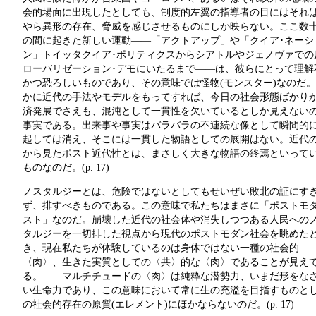
会的場面に出現したとしても、制度的左翼の指導者の目にはそれ
やら異形の存在、脅威を感じさせるものにしか映らない。ここ数
の間に起きた新しい運動――「アクトアップ」や「クイア･ネーシ
ン」トイッタクイア･ポリティクスからシアトルやジェノヴァでの
ローバリゼーション･デモにいたるまで――は、彼らにとって理解
かつ恐ろしいものであり、その意味では怪物(モンスター)なのだ
かに近代の手法やモデルをもってすれば、今日の社会形態ばかり
済発展でさえも、混沌として一貫性を欠いているとしか見えない
事実である。出来事や事実はバラバラの不連続な像として瞬間的
起しては消え、そこには一貫した物語としての展開はない。近代
から見たポスト近代性とは、まさしく大きな物語の終焉といって
ものなのだ。(p. 17)
ノスタルジーとは、危険ではないとしてもせいぜい敗北の証にす
ず、排すべきものである。この意味で私たちはまさに「ポストモ
スト」なのだ。崩壊した近代の社会体や消失しつつある人民への
タルジーを一切排した視点から現代のポストモダン社会を眺めた
き、現在私たちが体験しているのは身体ではない一種の社会的
〈肉〉、生きた実質としての〈共〉的な〈肉〉であることが見え
る。……マルチチュードの〈肉〉は純粋な潜勢力、いまだ形をな
い生命力であり、この意味において常に生の充溢を目指すものと
の社会的存在の原質(エレメント)にほかならないのだ。(p. 17)