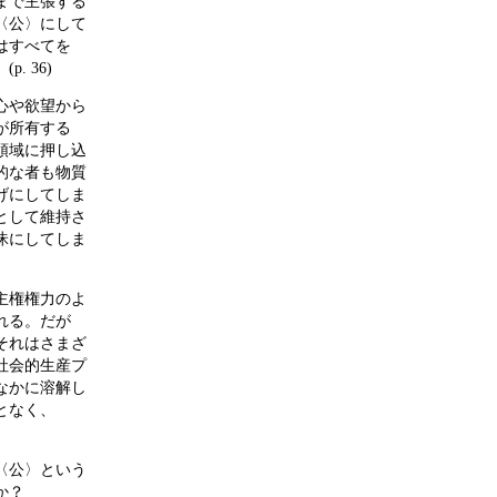
まで主張する
〈公〉にして
はすべてを
 36)
心や欲望から
が所有する
領域に押し込
的な者も物質
げにしてしま
として維持さ
昧にしてしま
主権権力のよ
れる。だが
それはさまざ
社会的生産プ
なかに溶解し
となく、
〈公〉という
か？