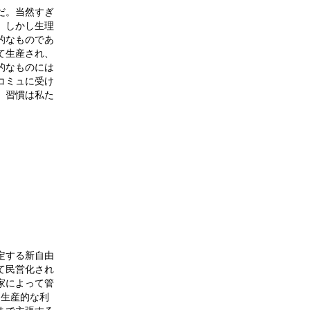
だ。当然すぎ
。しかし生理
的なものであ
て生産され、
的なものには
コミュに受け
。習慣は私た
定する新自由
て民営化され
家によって管
は生産的な利