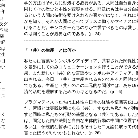
学的方法はそれらに対処する必要がある。人間は自分自身
は何
同じくその歴史と本性を変容させる。問題はもはや自分自
十年
るという人間の技術を受け入れるか否かではなく、それに
ョ
かを知り、それが人間にとってプラスに働くかマイナスに
反グ
けることだ。モンスターたちのなかで愛すべきものは愛し
不能
のは闘うことが必要なのである。(p. 24)
。確
-------------------------------------------------------
か経
のは
「〈共〉の生産」とは何か
に生
の目
私たちは言葉やシンボルやアイディア、共有された関係性
いい
を基盤にしてのみコミュニケーションを行うことができる
果、また新しい〈共〉的な言語やシンボルやアイディア、
出される。今日、〈共〉は生産されるものであると同時に
ぎ
でもある。生産と〈共〉のこの二元的な関係性は、あらゆ
ダニ
済的活動を理解するためのカギとなるのだ。(p. 26)
ノス
と
プラグマティストたちは主体性を日常の経験や慣習実践に
た。習慣とは実践状態にある〈共〉、すなわち私たちが連
てく
すと同時に私たちの行動の基盤となる〈共〉である。した
さな
は、固定した自然法則と自由な主体的行動の中間に位置す
して
るいは、伝統的な哲学におけるそうした二元論に取って代
言ったほうがいいかもしれない。(p. 26)