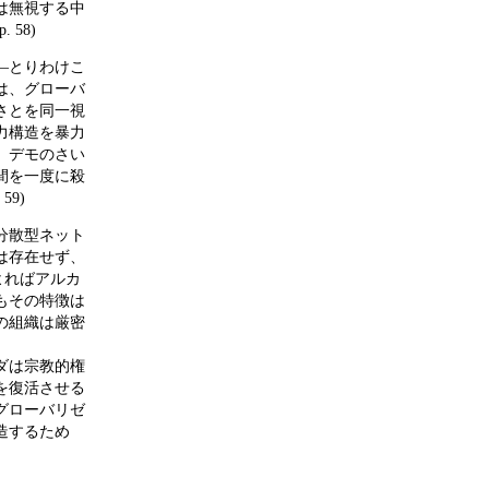
は無視する中
58)
―とりわけこ
は、グローバ
さとを同一視
力構造を暴力
。デモのさい
間を一度に殺
9)
分散型ネット
は存在せず、
よればアルカ
もその特徴は
の組織は厳密
ダは宗教的権
を復活させる
グローバリゼ
造するため