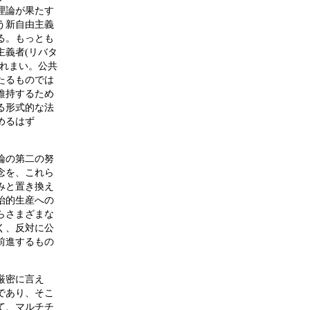
理論が果たす
う新自由主義
る。もっとも
主義者(リバタ
切れまい。公共
たるものでは
維持するため
る形式的な法
めるはず
論の第二の努
念を、これら
みと置き換え
治的生産への
らさまざまな
く、反対に公
前進するもの
厳密に言え
であり、そこ
て、マルチチ