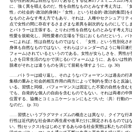
るが性的差異は自然なものであるとする従来のフェミニズムの考
に、強く異を唱えるのだ。性を自然なものとみなす考え方は、「
性」の社会的･政治的身体[=「女性」という社会的･政治的集団]を
なものとみなす考え方でもあり、それは、人種やセクシュアリテ
点で女性の間に存在するさまざまな差異を副次的なものにしてし
とバトラーは主張する。とりわけ性を自然なものとみなす考え方
性愛を規範化し、同性愛者の立場を下位におくものだという。バ
ーによれば、性は自然なものではなく、「女性」という性別化さ
身体も自然なものではない。それらはジェンダーのように毎日遂行
フォーム)されているというのである。女性が女らしさを、男性が
しさを日常生活のなかで演じる(パフォーム)ように、あるいは性
脱者がそれとは違うものを演じて規範を壊すように。(p. 30)
……バトラーは繰り返し、そのようなパフォーマンスは過去の行
集積の重みと社会的相互作用の両方によって制約を受けると反論
いる。習慣と同様、パフォーマンスは固定した不変の自然を含む
でも、自発的な個人の自由を含むものでもない。それは両者の中
位置する、協働とコミュニケーションにもとづいた〈共〉行動の
なのだ。 (p. 31)
……習慣というプラグマティズムの概念とは異なり、クイアな行
行性は近代的な社会体の再生産や改革だけに限定されるものでは
い。性(セックス)をはじめとするあらゆる社会実態は私たちの日