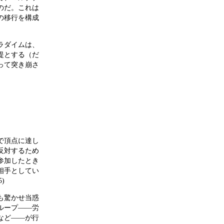
のだ。これは
への移行を構成
ラダイムは、
提とする（だ
って突き崩さ
で頂点に達し
反対するため
参加したとき
相手としてい
)
も驚かせ当惑
ループ――労
など――が行