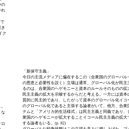
争の
かれ
国で
起き
イク
「新保守主義」
今日の主流メディアに偏在するこの（合衆国のグローバル
の恩恵と必要性を説く）立場は通常、グローバル化が民主
るのは、合衆国のヘゲモニーと資本のルールそのものの拡
民主主義の拡大を示唆するからだと考える。一方には資本
質的に民主的であり、したがって資本のグローバル化イコ
のグローバル化であると主張する論者がいて、他方、合衆
…。
テムと「アメリカ的生活様式」は民主主義と同義であり、
まな
衆国のヘゲモニーが拡大することイコール民主主義の拡大
する論者もいる。(p. 82)
オロ
グローバルな戦争状態はこの立場を高みに押し上げた。ブ