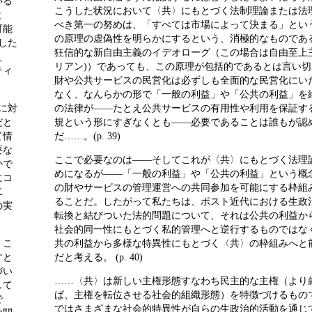
いる
こうした状況において〈共〉にもとづく法制理論または法
と
べき第一の努めは、「すべては市場によって決まる」とい
可能
の原理の虚偽性を明らかにするという、消極的なものであ
した
狂信的な新自由主義のイデオローグ（この場合は自由至上
え
リアン)）であっても、この原理が包括的であるとは言い
ティ
財や公共サービスの民営化は必ずしも全面的な民営化にい
なく、なんらかの形で「一般の利益」や「公共の利益」を
に対
の法律が――たとえ公共サービスの有用性や利用を保証す
だと
規という形にすぎなくとも――必要であることは誰もが認
て情
だ……。(p. 39)
要な
ここで必要なのは――そしてこれが〈共〉にもとづく法理
かで
めになるが――「一般の利益」や「公共の利益」という概
にコ
の財やサービスの管理運営への共同参加を可能にする枠組
二
ることだ。したがって私たちは、ポスト近代における生政
の実
転換と結びついた法的問題について、それは公共の利益か
社会的同一性にもとづく私的管理へと逆行するものではな
、こ
共の利益から多様な特異性にもとづく〈共〉の枠組みへと
すと
だと考える。 (p. 40)
づい
……〈共〉は新しい主権形態すなわち民主的な主権（より
して
ば、主権を転位させる社会的組織形態）を特徴づけるもの
で
ではさまざまな社会的特異性が自らの生政治的活動を通じ