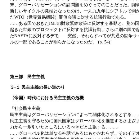
末、グローバリゼーションの諸問題をめぐってのことだった。闘
新しいサイクルの発端となったのは、一九九九年にシアトルで開
たWTO（世界貿易機関）閣僚会議に対する抗議行動である。
……ある国でおきたIMFの財政緊縮政策に反対する暴動と、別の
起きた世銀のプロジェクトに反対する抗議行動、さらに別の国で
たNAFTAに反対するデモ――突然、それらすべてが共通の闘争サ
ルの一部であることが明らかになったのだ。 (p. 54)
第三部 民主主義
３-１
民主主義の長い道のり
〈帝国〉時代における民主主義の危機
「社会民主主義」
民主主義はグローバリゼーションによって弱体化されるとする…
民主主義を守るために国民国家はグローバル化を推進するさまざ
力から一歩引いたところにいるべきだと主張する。……
……グローバル化は単なる神話であるにもかかわらず、そのイデ