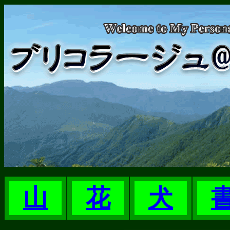
山
花
犬