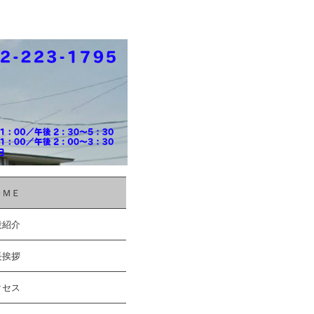
ＯＭＥ
設紹介
長挨拶
クセス