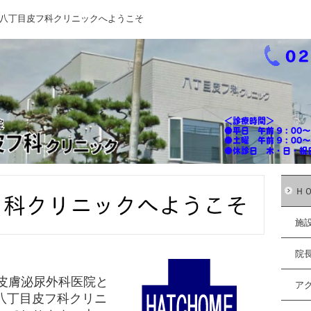
八丁目皮フ科クリニックへようこそ
Ｈ
施
院
目皮膚泌尿外科医院と
ア
八丁目皮フ科クリニ