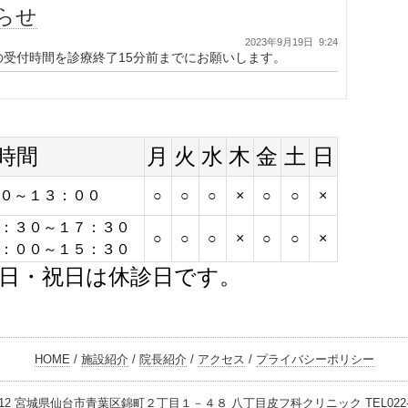
らせ
2023年9月19日 9:24
部の受付時間を診療終了15分前までにお願いします。
時間
月
火
水
木
金
土
日
０～１３：００
○
○
○
×
○
○
×
：３０～１７：３０
○
○
○
×
○
○
×
：００～１５：３０
日・祝日は休診日です。
HOME
/
施設紹介
/
院長紹介
/
アクセス
/
プライバシーポリシー
0012 宮城県仙台市青葉区錦町２丁目１－４８ 八丁目皮フ科クリニック TEL022-22