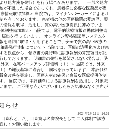
より処方箋を発行）を行う場合があります。 一般名処方
給が不足した場合であっても、患者様に必要な医薬品が提
医療情報取得加算＞ 当院では、マイナンバーカードによるオ
制を有しております。 患者様の他の医療機関の受診歴、薬
の情報を取得、活用し、質の高い医療提供に努めていま
携体制整備加算3＞ 当院では、電子的診療情報連携体制整備
、届出を行っています。 オンライン資格確認等システムを
報を適切に取得・活用することで、安全で質の高い医療の
明細書発行体制について＞ 当院では、医療の透明化および患
する観点から、領収書の発行時に診療報酬の算定項目が記
行しております。 明細書の発行を希望されない場合は、受
＜外来・在宅ベースアップ評価料（Ⅰ）＞ 当院では、外来・
Ⅰ）の施設基準に適合し、届出を行っています。 本評価料
賃金改善を実施し、医療人材の確保と良質な医療提供体制
す。 当院では、本評価料による診療報酬を活用し、対象職
います。 ご不明な点がございましたらお気兼ねなくお声が
知らせ
2024年1月12日 14:32
八丁目直和と、八丁目直寛は名誉院長として 二人体制で診療
宜しくお願い致します。